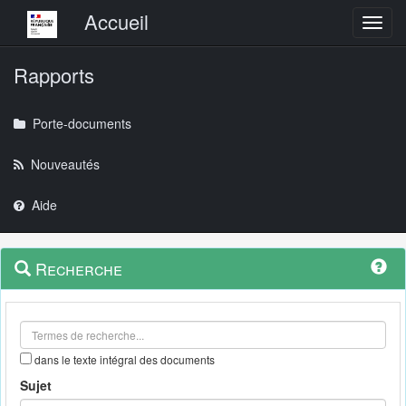
Menu principal
Accueil
Toggl
Rapports
Porte-documents
Nouveautés
Aide
Menu
Navigation
Recherche
contextuel
et
outils
annexes
dans le texte intégral des documents
Sujet