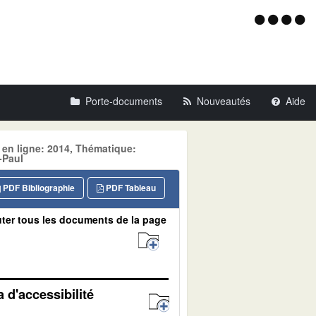
Menu
d'acce
Porte-documents
Nouveautés
Aide
 en ligne: 2014, Thématique:
-Paul
PDF Bibliographie
PDF Tableau
ter tous les documents de la page
 d'accessibilité