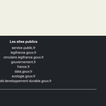
Les sites publics
service-public.fr
legifrance.gouv.fr
circulaire.legifrance.gouv.fr
gouvernement.fr
france.fr
data.gouv.fr
ecologie.gouv.fr
edd.developpement-durable.gouv.fr