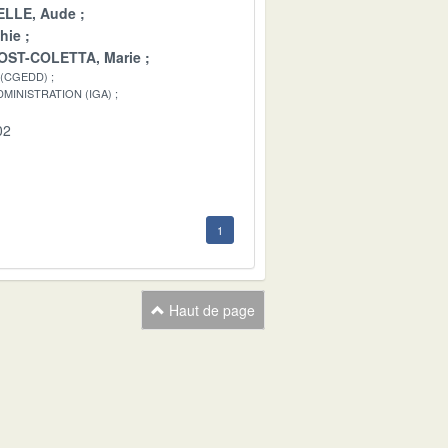
LLE, Aude
hie
OST-COLETTA, Marie
 (CGEDD)
MINISTRATION (IGA)
02
1
Haut de page