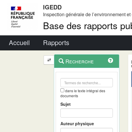
IGEDD
Inspection générale de l’environnement e
Base des rapports pub
Menu principal
Accueil
Rapports
Menu
Navigation
Recherche
contextuel
et
outils
annexes
dans le texte intégral des
documents
Sujet
Auteur physique