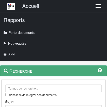
Menu principal
Accueil
Toggl
Rapports
Porte-documents
Nouveautés
Aide
Menu
Navigation
Recherche
contextuel
et
outils
annexes
dans le texte intégral des documents
Sujet