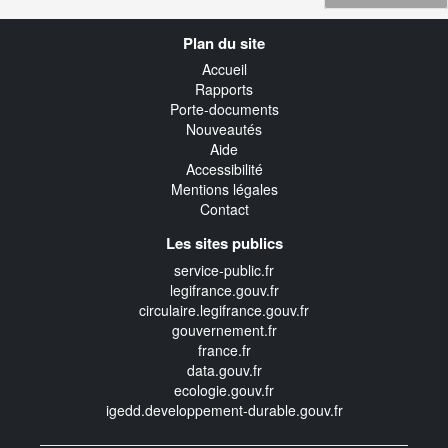
Navigation
Plan du site
transverse
Accueil
Rapports
Porte-documents
Nouveautés
Aide
Accessibilité
Mentions légales
Contact
Les sites publics
service-public.fr
legifrance.gouv.fr
circulaire.legifrance.gouv.fr
gouvernement.fr
france.fr
data.gouv.fr
ecologie.gouv.fr
igedd.developpement-durable.gouv.fr