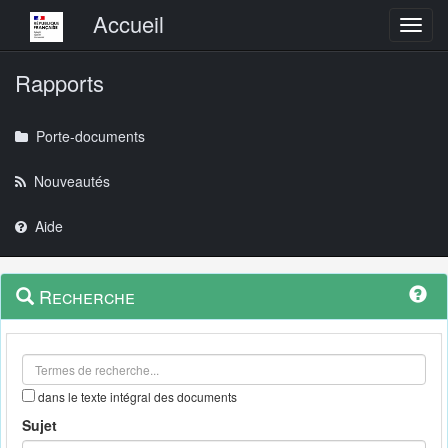
Menu principal
Accueil
Toggl
Rapports
Porte-documents
Nouveautés
Aide
Menu
Navigation
Recherche
contextuel
et
outils
annexes
dans le texte intégral des documents
Sujet