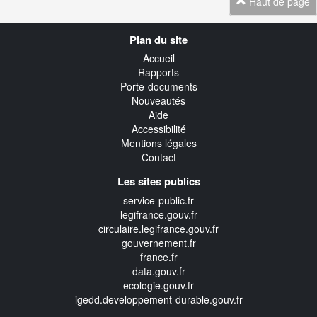
Haut de page
Navigation
Plan du site
transverse
Accueil
Rapports
Porte-documents
Nouveautés
Aide
Accessibilité
Mentions légales
Contact
Les sites publics
service-public.fr
legifrance.gouv.fr
circulaire.legifrance.gouv.fr
gouvernement.fr
france.fr
data.gouv.fr
ecologie.gouv.fr
igedd.developpement-durable.gouv.fr