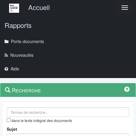
Menu principal
Accueil
Toggl
Rapports
Porte-documents
Nouveautés
Aide
Menu
Navigation
Recherche
contextuel
et
outils
annexes
dans le texte intégral des documents
Sujet