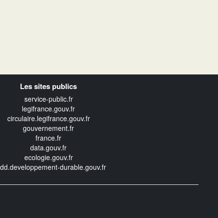
Les sites publics
service-public.fr
legifrance.gouv.fr
circulaire.legifrance.gouv.fr
gouvernement.fr
france.fr
data.gouv.fr
ecologie.gouv.fr
edd.developpement-durable.gouv.fr