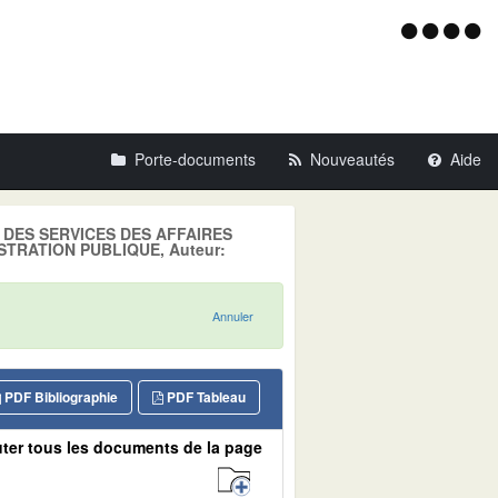
Menu
d'acce
Porte-documents
Nouveautés
Aide
LE DES SERVICES DES AFFAIRES
NISTRATION PUBLIQUE, Auteur:
Annuler
PDF Bibliographie
PDF Tableau
ter tous les documents de la page