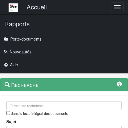
Menu principal
Accueil
Toggl
Rapports
Porte-documents
Nouveautés
Aide
Menu
Navigation
Recherche
contextuel
et
outils
annexes
dans le texte intégral des documents
Sujet