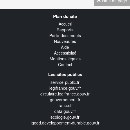
Haut de page
Navigation
Plan du site
transverse
Accueil
Rapports
Porte-documents
Nouveautés
Aide
Accessibilité
Mentions légales
Contact
Les sites publics
service-public.fr
legifrance.gouv.fr
circulaire.legifrance.gouv.fr
gouvernement.fr
france.fr
data.gouv.fr
ecologie.gouv.fr
igedd.developpement-durable.gouv.fr