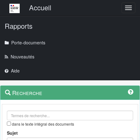
Menu principal
Accueil
Toggl
Rapports
Porte-documents
Nouveautés
Aide
Menu
Navigation
Recherche
contextuel
et
outils
annexes
dans le texte intégral des documents
Sujet