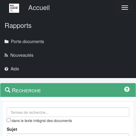
Menu principal
Accueil
Toggl
Rapports
Porte-documents
Nouveautés
Aide
Menu
Navigation
Recherche
contextuel
et
outils
annexes
dans le texte intégral des documents
Sujet