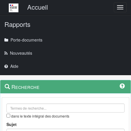
Menu principal
Accueil
Toggl
Rapports
Porte-documents
Nouveautés
Aide
Menu
Navigation
Recherche
contextuel
et
outils
annexes
dans le texte intégral des documents
Sujet