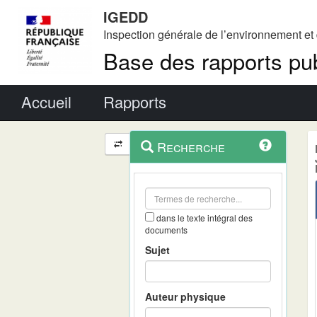
IGEDD
Inspection générale de l’environnement e
Base des rapports pub
Menu principal
Accueil
Rapports
Menu
Navigation
Recherche
contextuel
et
outils
annexes
dans le texte intégral des
documents
Sujet
Auteur physique