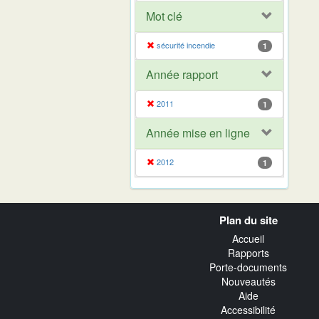
Mot clé
sécurité incendie
1
Année rapport
2011
1
Année mise en ligne
2012
1
Navigation
Plan du site
transverse
Accueil
Rapports
Porte-documents
Nouveautés
Aide
Accessibilité