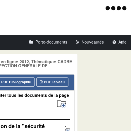
Menu
d'acce
Porte-documents
Nouveautés
Aide
e en ligne: 2012, Thématique: CADRE
SPECTION GENERALE DE
PDF Bibliographie
PDF Tableau
ter tous les documents de la page
on de la "sécurité