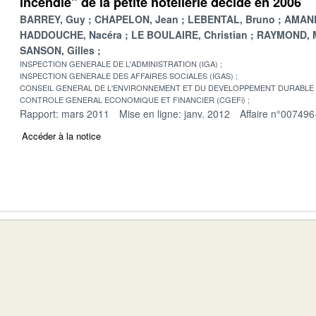
incendie" de la petite hôtellerie décidé en 2006
BARREY, Guy
CHAPELON, Jean
LEBENTAL, Bruno
AMAND
HADDOUCHE, Nacéra
LE BOULAIRE, Christian
RAYMOND, M
SANSON, Gilles
INSPECTION GENERALE DE L'ADMINISTRATION (IGA)
INSPECTION GENERALE DES AFFAIRES SOCIALES (IGAS)
CONSEIL GENERAL DE L'ENVIRONNEMENT ET DU DEVELOPPEMENT DURABLE
CONTROLE GENERAL ECONOMIQUE ET FINANCIER (CGEFi)
Rapport: mars 2011
Mise en ligne: janv. 2012
Affaire n°007496
Accéder à la notice