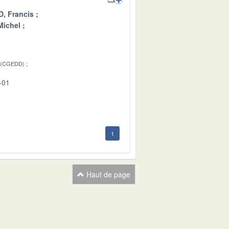
, Francis
ichel
 (CGEDD)
-01
1
Haut de page