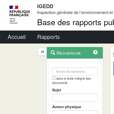
IGEDD
Inspection générale de l’environnement e
Base des rapports pub
Menu principal
Accueil
Rapports
Menu
Navigation
Recherche
contextuel
et
outils
annexes
dans le texte intégral des
documents
Sujet
Auteur physique