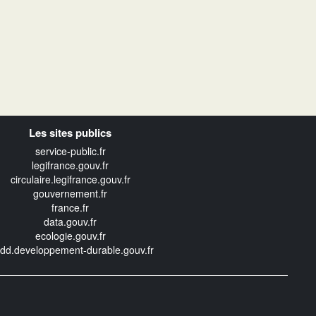
Les sites publics
service-public.fr
legifrance.gouv.fr
circulaire.legifrance.gouv.fr
gouvernement.fr
france.fr
data.gouv.fr
ecologie.gouv.fr
edd.developpement-durable.gouv.fr