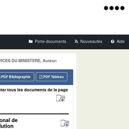
Menu
d'acce
Porte-documents
Nouveautés
Aide
RVICES DU MINISTERE, Auteur:
PDF Bibliographie
PDF Tableau
ter tous les documents de la page
ional de
lution