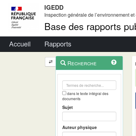
IGEDD
Inspection générale de l’environnement e
Base des rapports pub
Menu principal
Accueil
Rapports
Menu
Navigation
Recherche
contextuel
et
outils
annexes
dans le texte intégral des
documents
Sujet
Auteur physique