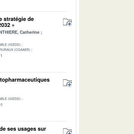
e stratégie de
 2032 »
THIERE, Catherine
BLE (IGEDD)
 RURAUX (CGAAER)
01
hytopharmaceutiques
BLE (IGEDD)
01
de ses usages sur