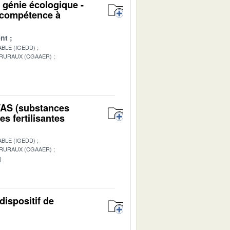
u génie écologique -
n compétence à
nt
BLE (IGEDD)
 RURAUX (CGAAER)
1
PFAS (substances
s fertilisantes
BLE (IGEDD)
 RURAUX (CGAAER)
1
dispositif de