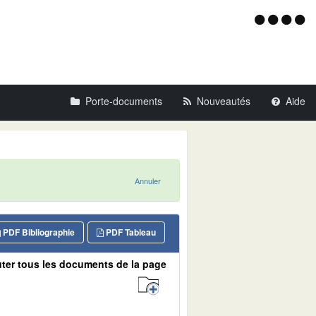
Menu
d'acce
Porte-documents
Nouveautés
Aide
Annuler
PDF Bibliographie
PDF Tableau
ter tous les documents de la page