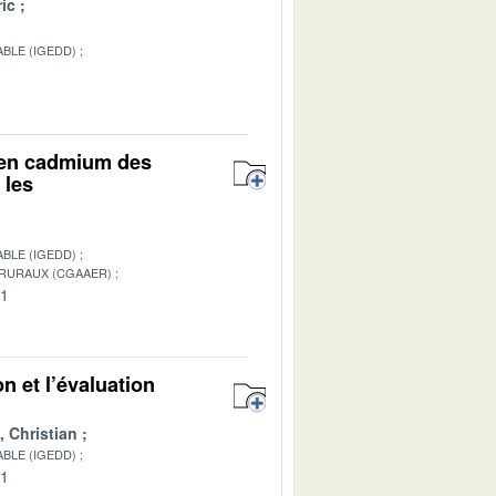
ic
BLE (IGEDD)
r en cadmium des
 les
BLE (IGEDD)
 RURAUX (CGAAER)
01
n et l’évaluation
Christian
BLE (IGEDD)
01