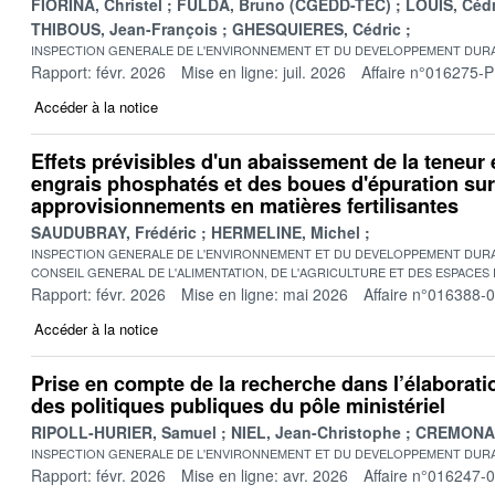
FIORINA, Christel
FULDA, Bruno (CGEDD-TEC)
LOUIS, Cédr
THIBOUS, Jean-François
GHESQUIERES, Cédric
INSPECTION GENERALE DE L'ENVIRONNEMENT ET DU DEVELOPPEMENT DURA
Rapport: févr. 2026
Mise en ligne: juil. 2026
Affaire n°016275-P
Accéder à la notice
Effets prévisibles d'un abaissement de la teneu
engrais phosphatés et des boues d'épuration sur
approvisionnements en matières fertilisantes
SAUDUBRAY, Frédéric
HERMELINE, Michel
INSPECTION GENERALE DE L'ENVIRONNEMENT ET DU DEVELOPPEMENT DURA
CONSEIL GENERAL DE L'ALIMENTATION, DE L'AGRICULTURE ET DES ESPACES
Rapport: févr. 2026
Mise en ligne: mai 2026
Affaire n°016388-
Accéder à la notice
Prise en compte de la recherche dans l’élaboratio
des politiques publiques du pôle ministériel
RIPOLL-HURIER, Samuel
NIEL, Jean-Christophe
CREMONA, 
INSPECTION GENERALE DE L'ENVIRONNEMENT ET DU DEVELOPPEMENT DURA
Rapport: févr. 2026
Mise en ligne: avr. 2026
Affaire n°016247-