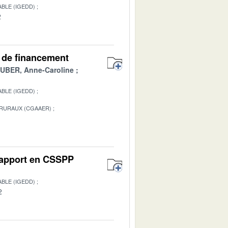
BLE (IGEDD)
2
es de financement
BER, Anne-Caroline
BLE (IGEDD)
 RURAUX (CGAAER)
1
 Rapport en CSSPP
BLE (IGEDD)
2