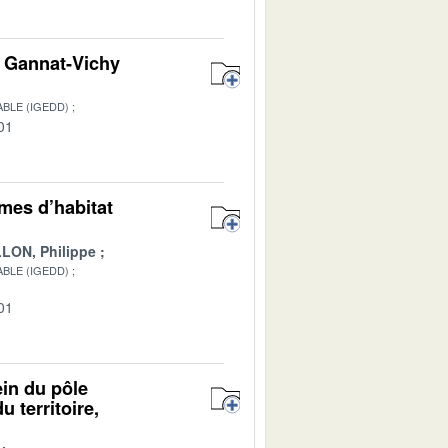
on Gannat-Vichy
BLE (IGEDD)
01
rmes d’habitat
LON, Philippe
BLE (IGEDD)
01
ein du pôle
 territoire,