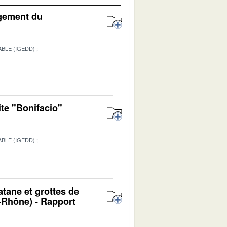
agement du
BLE (IGEDD)
ite "Bonifacio"
BLE (IGEDD)
1
atane et grottes de
Rhône) - Rapport