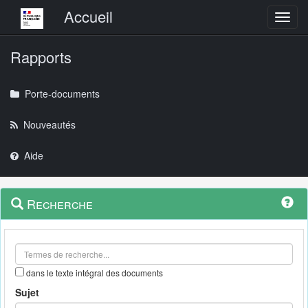
Menu principal
Accueil
Toggl
Rapports
Porte-documents
Nouveautés
Aide
Menu
Navigation
Recherche
contextuel
et
outils
annexes
dans le texte intégral des documents
Sujet