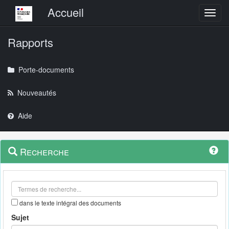
Menu principal
Accueil
Toggl
Rapports
Porte-documents
Nouveautés
Aide
Menu
Navigation
Recherche
contextuel
et
outils
annexes
dans le texte intégral des documents
Sujet