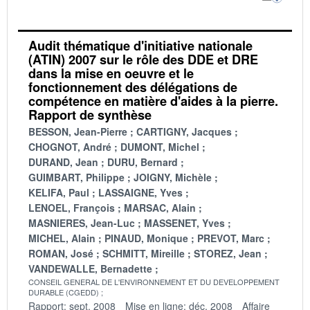
Audit thématique d'initiative nationale
(ATIN) 2007 sur le rôle des DDE et DRE
dans la mise en oeuvre et le
fonctionnement des délégations de
compétence en matière d'aides à la pierre.
Rapport de synthèse
BESSON, Jean-Pierre
CARTIGNY, Jacques
CHOGNOT, André
DUMONT, Michel
DURAND, Jean
DURU, Bernard
GUIMBART, Philippe
JOIGNY, Michèle
KELIFA, Paul
LASSAIGNE, Yves
LENOEL, François
MARSAC, Alain
MASNIERES, Jean-Luc
MASSENET, Yves
MICHEL, Alain
PINAUD, Monique
PREVOT, Marc
ROMAN, José
SCHMITT, Mireille
STOREZ, Jean
VANDEWALLE, Bernadette
CONSEIL GENERAL DE L'ENVIRONNEMENT ET DU DEVELOPPEMENT
DURABLE (CGEDD)
Rapport: sept. 2008
Mise en ligne: déc. 2008
Affaire