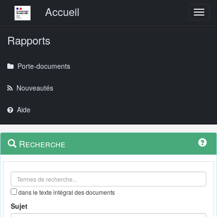
Menu principal
Accueil
Toggl
Rapports
Porte-documents
Nouveautés
Aide
Menu
Navigation
Recherche
contextuel
et
outils
annexes
dans le texte intégral des documents
Sujet