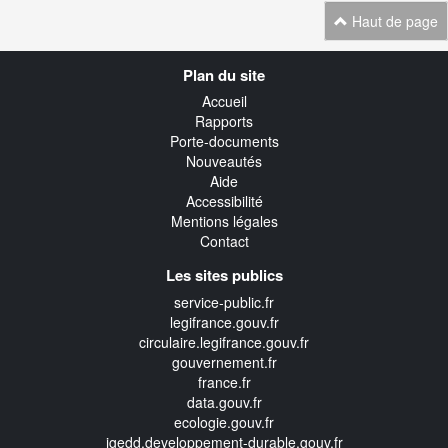
Haut de page
Navigation
Plan du site
transverse
Accueil
Rapports
Porte-documents
Nouveautés
Aide
Accessibilité
Mentions légales
Contact
Les sites publics
service-public.fr
legifrance.gouv.fr
circulaire.legifrance.gouv.fr
gouvernement.fr
france.fr
data.gouv.fr
ecologie.gouv.fr
igedd.developpement-durable.gouv.fr