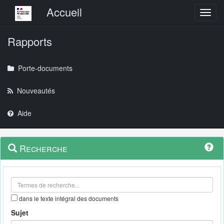
Menu principal
Accueil
Toggl
Rapports
Porte-documents
Nouveautés
Aide
Menu
Navigation
Recherche
contextuel
et
outils
annexes
dans le texte intégral des documents
Sujet