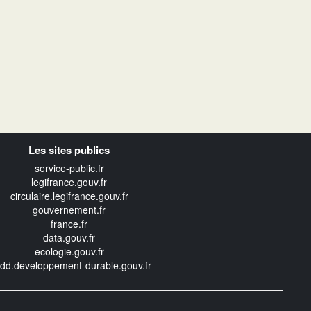
Les sites publics
service-public.fr
legifrance.gouv.fr
circulaire.legifrance.gouv.fr
gouvernement.fr
france.fr
data.gouv.fr
ecologie.gouv.fr
edd.developpement-durable.gouv.fr