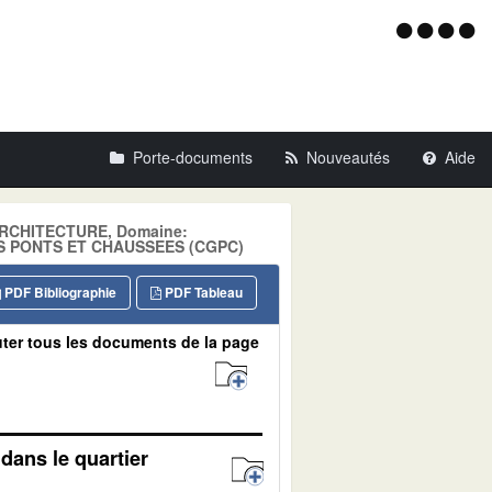
Menu
d'acce
Porte-documents
Nouveautés
Aide
: ARCHITECTURE, Domaine:
S PONTS ET CHAUSSEES (CGPC)
PDF Bibliographie
PDF Tableau
ter tous les documents de la page
dans le quartier