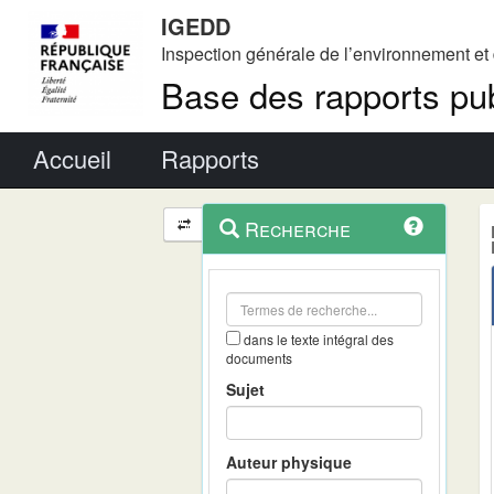
IGEDD
Inspection générale de l’environnement e
Base des rapports pub
Menu principal
Accueil
Rapports
Menu
Navigation
Recherche
contextuel
et
outils
annexes
dans le texte intégral des
documents
Sujet
Auteur physique