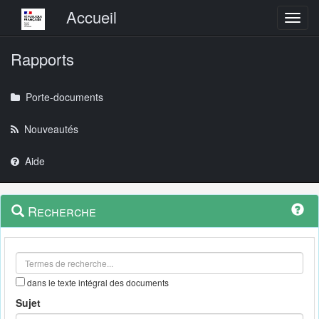
Menu principal
Accueil
Toggl
Rapports
Porte-documents
Nouveautés
Aide
Menu
Navigation
Recherche
contextuel
et
outils
annexes
dans le texte intégral des documents
Sujet