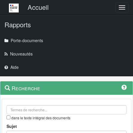
Menu principal
Accueil
Toggl
Rapports
Porte-documents
Nouveautés
Aide
Menu
Navigation
Recherche
contextuel
et
outils
annexes
dans le texte intégral des documents
Sujet