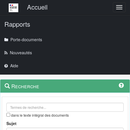
Menu principal
Accueil
Toggl
Rapports
Porte-documents
Nouveautés
Aide
Menu
Navigation
Recherche
contextuel
et
outils
annexes
dans le texte intégral des documents
Sujet