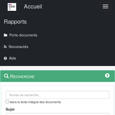
Menu principal
Accueil
Toggl
Rapports
Porte-documents
Nouveautés
Aide
Menu
Navigation
Recherche
contextuel
et
outils
annexes
dans le texte intégral des documents
Sujet