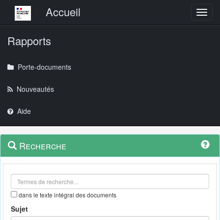
Menu principal
Accueil
Toggl
Rapports
Porte-documents
Nouveautés
Aide
Menu
Navigation
Recherche
contextuel
et
outils
annexes
dans le texte intégral des documents
Sujet