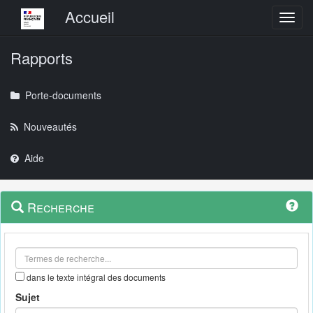
Menu principal
Accueil
Toggl
Rapports
Porte-documents
Nouveautés
Aide
Menu
Navigation
Recherche
contextuel
et
outils
annexes
dans le texte intégral des documents
Sujet