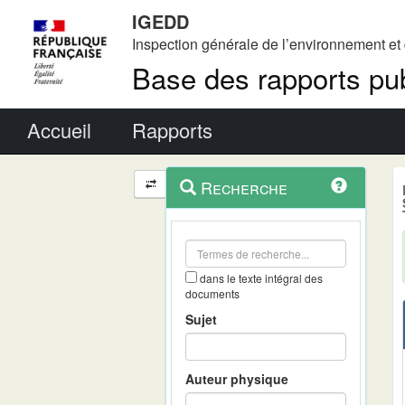
IGEDD
Inspection générale de l’environnement e
Base des rapports pub
Menu principal
Accueil
Rapports
Menu
Navigation
Recherche
contextuel
et
outils
annexes
dans le texte intégral des
documents
Sujet
Auteur physique