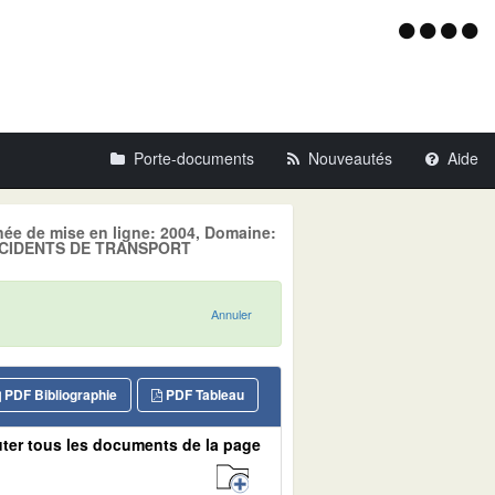
Menu
d'acce
Porte-documents
Nouveautés
Aide
nnée de mise en ligne: 2004, Domaine:
CCIDENTS DE TRANSPORT
Annuler
PDF Bibliographie
PDF Tableau
ter tous les documents de la page