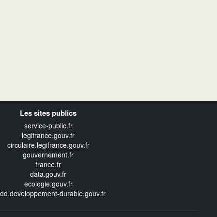
Les sites publics
service-public.fr
legifrance.gouv.fr
circulaire.legifrance.gouv.fr
gouvernement.fr
france.fr
data.gouv.fr
ecologie.gouv.fr
edd.developpement-durable.gouv.fr