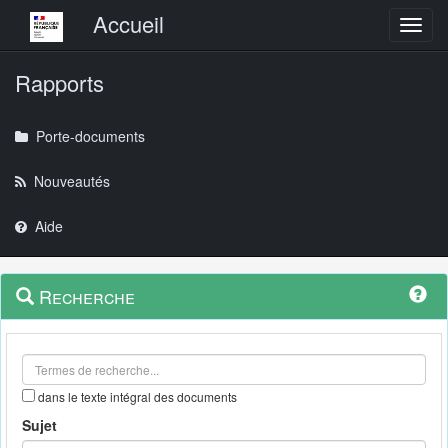
Menu principal
Accueil
Toggl
Rapports
Porte-documents
Nouveautés
Aide
Menu
Navigation
Recherche
contextuel
et
outils
annexes
dans le texte intégral des documents
Sujet