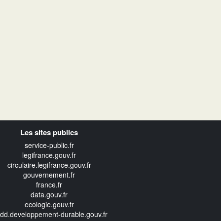
Les sites publics
service-public.fr
legifrance.gouv.fr
circulaire.legifrance.gouv.fr
gouvernement.fr
france.fr
data.gouv.fr
ecologie.gouv.fr
edd.developpement-durable.gouv.fr