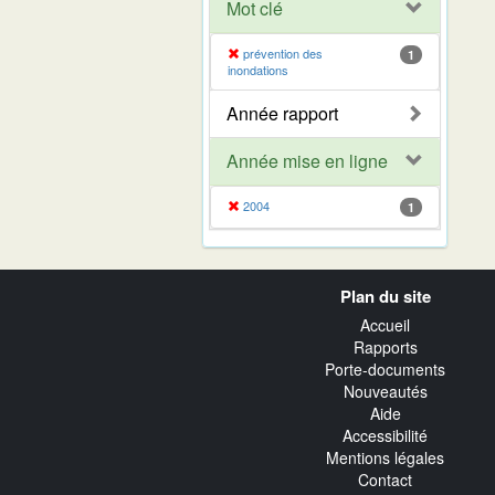
Mot clé
prévention des
1
inondations
Année rapport
Année mise en ligne
2004
1
Navigation
Plan du site
transverse
Accueil
Rapports
Porte-documents
Nouveautés
Aide
Accessibilité
Mentions légales
Contact