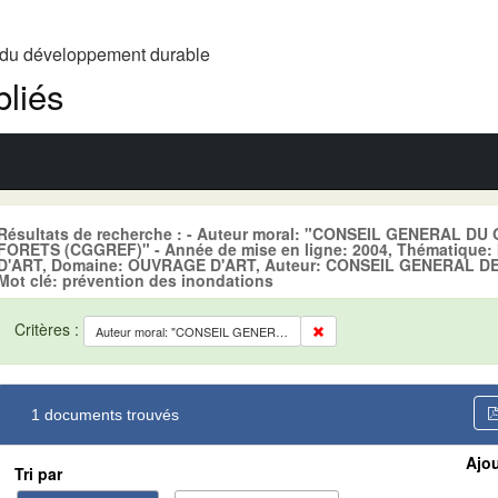
t du développement durable
liés
Résultats de recherche : - Auteur moral: "CONSEIL GENERAL D
FORETS (CGGREF)" - Année de mise en ligne: 2004, Thématiq
D'ART, Domaine: OUVRAGE D'ART, Auteur: CONSEIL GENERAL D
Mot clé: prévention des inondations
Critères :
Auteur moral: "CONSEIL GENERAL DU GENIE RURAL, DES EAUX ET DES FORETS (CGGREF)"
1 documents trouvés
Ajou
Tri par