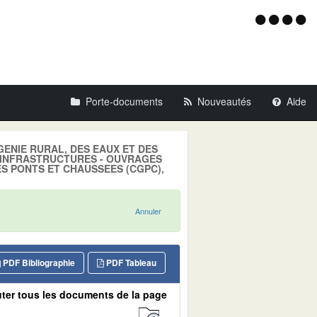
Menu
d'acce
Porte-documents
Nouveautés
Aide
U GENIE RURAL, DES EAUX ET DES
ue: INFRASTRUCTURES - OUVRAGES
ES PONTS ET CHAUSSEES (CGPC),
Annuler
PDF Bibliographie
PDF Tableau
ter tous les documents de la page