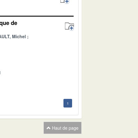
ique de
AULT, Michel
1
1
Haut de page