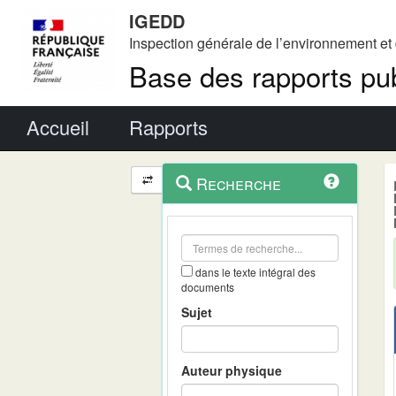
IGEDD
Inspection générale de l’environnement e
Base des rapports pub
Menu principal
Accueil
Rapports
Menu
Navigation
Recherche
contextuel
et
outils
annexes
dans le texte intégral des
documents
Sujet
Auteur physique