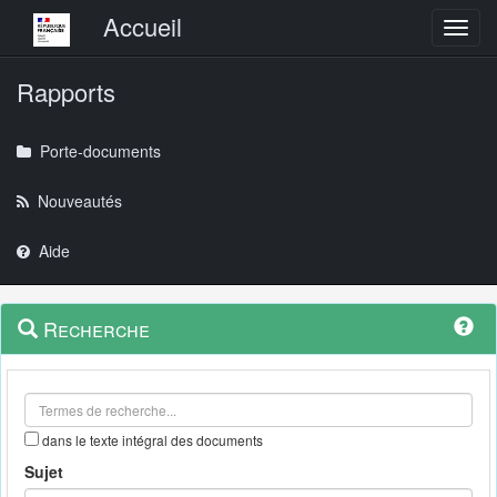
Menu principal
Accueil
Toggl
Rapports
Porte-documents
Nouveautés
Aide
Menu
Navigation
Recherche
contextuel
et
outils
annexes
dans le texte intégral des documents
Sujet