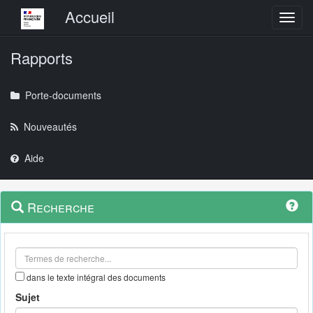
Menu principal
Accueil
Toggl
Rapports
Porte-documents
Nouveautés
Aide
Menu
Navigation
Recherche
contextuel
et
outils
annexes
dans le texte intégral des documents
Sujet