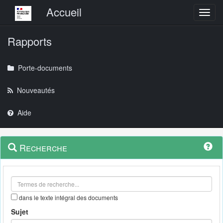
Menu principal
Accueil
Toggl
Rapports
Porte-documents
Nouveautés
Aide
Menu
Navigation
Recherche
contextuel
et
outils
annexes
dans le texte intégral des documents
Sujet