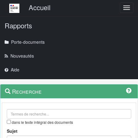
Menu principal
Accueil
Toggl
Rapports
Porte-documents
Nouveautés
Aide
Menu
Navigation
Recherche
contextuel
et
outils
annexes
dans le texte intégral des documents
Sujet