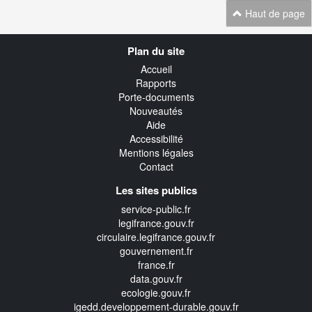
Haut de page
Navigation
Plan du site
transverse
Accueil
Rapports
Porte-documents
Nouveautés
Aide
Accessibilité
Mentions légales
Contact
Les sites publics
service-public.fr
legifrance.gouv.fr
circulaire.legifrance.gouv.fr
gouvernement.fr
france.fr
data.gouv.fr
ecologie.gouv.fr
igedd.developpement-durable.gouv.fr