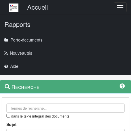
Menu principal
Accueil
Toggl
Rapports
Porte-documents
Nouveautés
Aide
Menu
Navigation
Recherche
contextuel
et
outils
annexes
dans le texte intégral des documents
Sujet