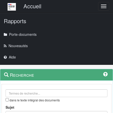
Menu principal
Accueil
Toggl
Rapports
Porte-documents
Nouveautés
Aide
Menu
Navigation
Recherche
contextuel
et
outils
annexes
dans le texte intégral des documents
Sujet