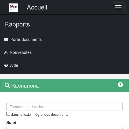
Menu principal
Accueil
Toggl
Rapports
Porte-documents
Nouveautés
Aide
Menu
Navigation
Recherche
contextuel
et
outils
annexes
dans le texte intégral des documents
Sujet