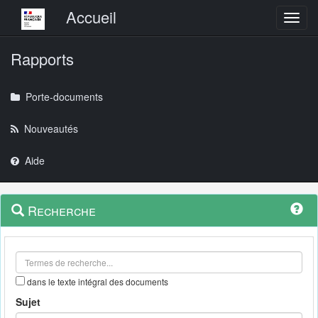
Menu principal
Accueil
Toggl
Rapports
Porte-documents
Nouveautés
Aide
Menu
Navigation
Recherche
contextuel
et
outils
annexes
dans le texte intégral des documents
Sujet