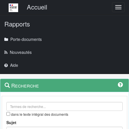
Menu principal
Accueil
Toggl
Rapports
Porte-documents
Nouveautés
Aide
Menu
Navigation
Recherche
contextuel
et
outils
annexes
dans le texte intégral des documents
Sujet