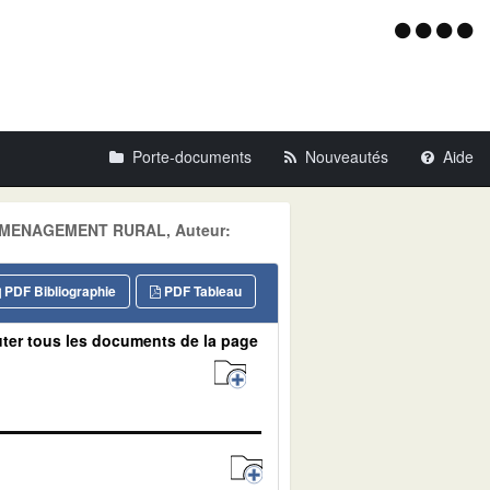
Menu
d'acce
Porte-documents
Nouveautés
Aide
e: AMENAGEMENT RURAL, Auteur:
PDF Bibliographie
PDF Tableau
ter tous les documents de la page