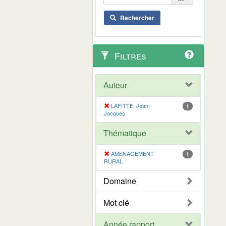
Rechercher
Filtres
Auteur
LAFITTE, Jean-
1
Jacques
Thématique
AMENAGEMENT
1
RURAL
Domaine
Mot clé
Année rapport