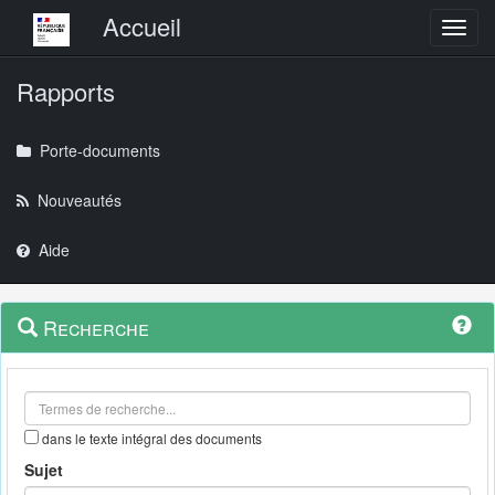
Menu principal
Accueil
Toggl
Rapports
Porte-documents
Nouveautés
Aide
Menu
Navigation
Recherche
contextuel
et
outils
annexes
dans le texte intégral des documents
Sujet