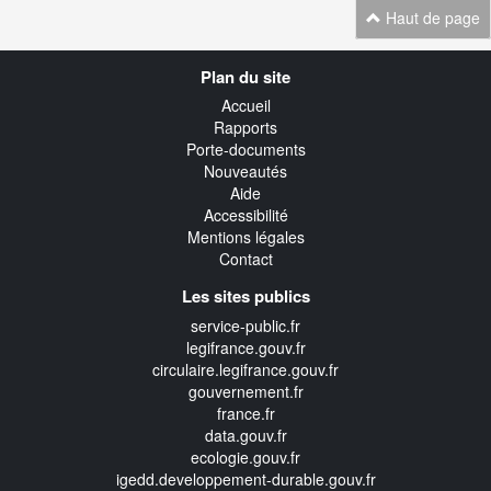
Haut de page
Navigation
Plan du site
transverse
Accueil
Rapports
Porte-documents
Nouveautés
Aide
Accessibilité
Mentions légales
Contact
Les sites publics
service-public.fr
legifrance.gouv.fr
circulaire.legifrance.gouv.fr
gouvernement.fr
france.fr
data.gouv.fr
ecologie.gouv.fr
igedd.developpement-durable.gouv.fr