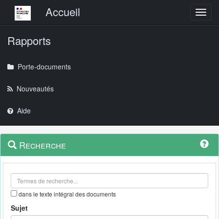
Menu principal
Accueil
Toggl
Rapports
Porte-documents
Nouveautés
Aide
Menu
Navigation
Recherche
contextuel
et
outils
annexes
dans le texte intégral des documents
Sujet