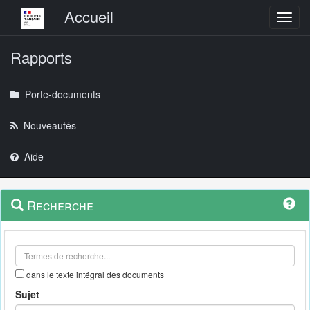
Menu principal
Accueil
Toggl
Rapports
Porte-documents
Nouveautés
Aide
Menu
Navigation
Recherche
contextuel
et
outils
annexes
dans le texte intégral des documents
Sujet