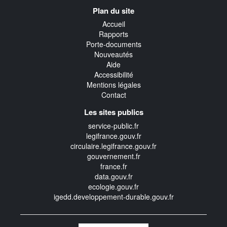
Navigation
Plan du site
transverse
Accueil
Rapports
Porte-documents
Nouveautés
Aide
Accessibilité
Mentions légales
Contact
Les sites publics
service-public.fr
legifrance.gouv.fr
circulaire.legifrance.gouv.fr
gouvernement.fr
france.fr
data.gouv.fr
ecologie.gouv.fr
igedd.developpement-durable.gouv.fr