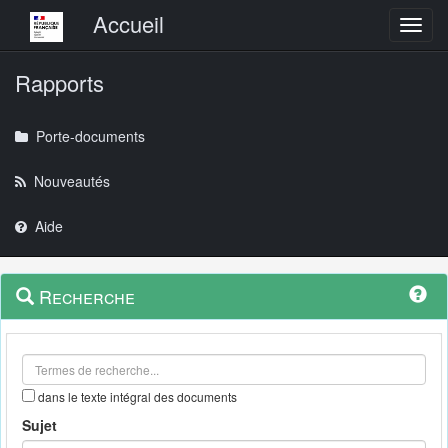
Menu principal
Accueil
Toggl
Rapports
Porte-documents
Nouveautés
Aide
Menu
Navigation
Recherche
contextuel
et
outils
annexes
dans le texte intégral des documents
Sujet