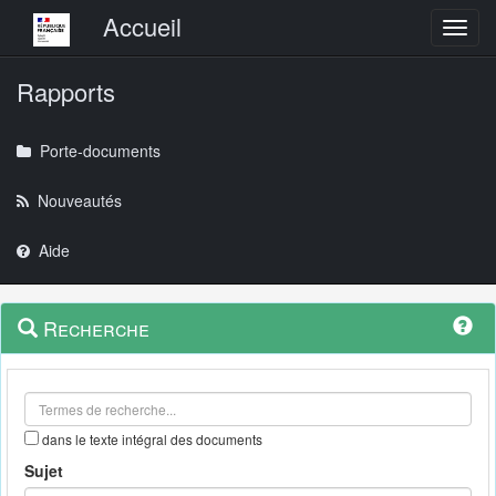
Menu principal
Accueil
Toggl
Rapports
Porte-documents
Nouveautés
Aide
Menu
Navigation
Recherche
contextuel
et
outils
annexes
dans le texte intégral des documents
Sujet