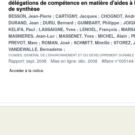
délégations de compétence en matière d'aides à l
de synthèse
BESSON, Jean-Pierre
CARTIGNY, Jacques
CHOGNOT, Andr
DURAND, Jean
DURU, Bernard
GUIMBART, Philippe
JOIGN
KELIFA, Paul
LASSAIGNE, Yves
LENOEL, François
MARSA
MASNIERES, Jean-Luc
MASSENET, Yves
MICHEL, Alain
P
PREVOT, Marc
ROMAN, José
SCHMITT, Mireille
STOREZ, 
VANDEWALLE, Bernadette
CONSEIL GENERAL DE L'ENVIRONNEMENT ET DU DEVELOPPEMENT DURABLE
Rapport: sept. 2008
Mise en ligne: déc. 2008
Affaire n°005164
Accéder à la notice