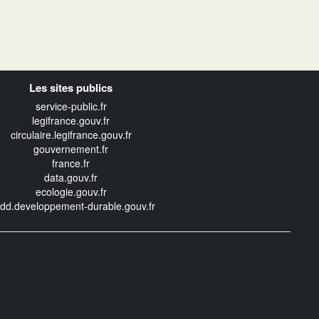
Les sites publics
service-public.fr
legifrance.gouv.fr
circulaire.legifrance.gouv.fr
gouvernement.fr
france.fr
data.gouv.fr
ecologie.gouv.fr
edd.developpement-durable.gouv.fr