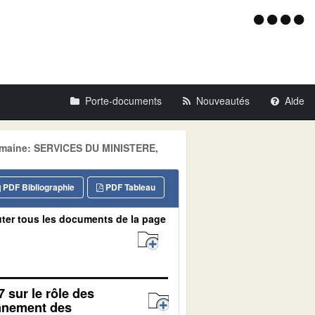
Menu
d'acce
Porte-documents
Nouveautés
Aide
omaine: SERVICES DU MINISTERE,
PDF Bibliographie
PDF Tableau
ter tous les documents de la page
7 sur le rôle des
onnement des