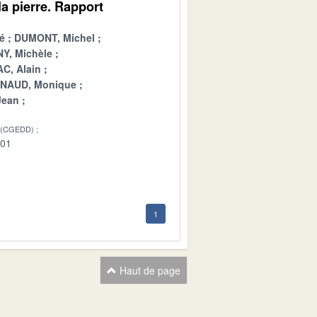
a pierre. Rapport
é
DUMONT, Michel
Y, Michèle
C, Alain
INAUD, Monique
Jean
 (CGEDD)
-01
1
Haut de page