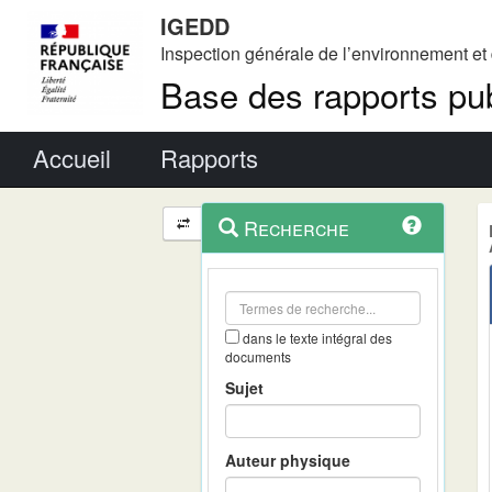
IGEDD
Inspection générale de l’environnement e
Base des rapports pub
Menu principal
Accueil
Rapports
Menu
Navigation
Recherche
contextuel
et
outils
annexes
dans le texte intégral des
documents
Sujet
Auteur physique