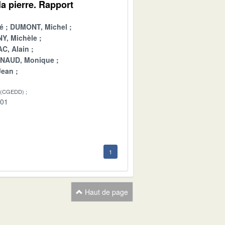
a pierre. Rapport
é
DUMONT, Michel
Y, Michèle
C, Alain
INAUD, Monique
Jean
 (CGEDD)
-01
1
Haut de page