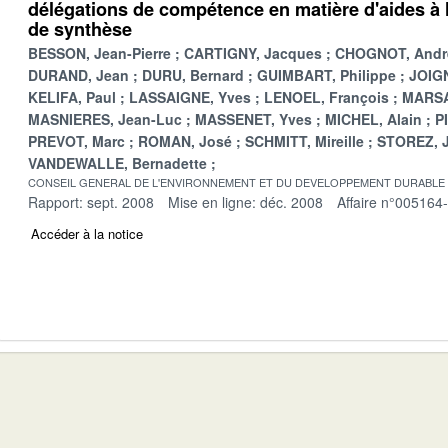
délégations de compétence en matière d'aides à l
de synthèse
BESSON, Jean-Pierre
CARTIGNY, Jacques
CHOGNOT, Andr
DURAND, Jean
DURU, Bernard
GUIMBART, Philippe
JOIGN
KELIFA, Paul
LASSAIGNE, Yves
LENOEL, François
MARSA
MASNIERES, Jean-Luc
MASSENET, Yves
MICHEL, Alain
P
PREVOT, Marc
ROMAN, José
SCHMITT, Mireille
STOREZ, 
VANDEWALLE, Bernadette
CONSEIL GENERAL DE L'ENVIRONNEMENT ET DU DEVELOPPEMENT DURABLE
Rapport: sept. 2008
Mise en ligne: déc. 2008
Affaire n°005164
Accéder à la notice