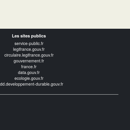
Les sites publics
service-public.fr
legifrance.gouv.fr
circulaire.legifrance.gouv.fr
gouvernement.fr
france.fr
data.gouv.fr
ecologie.gouv.fr
edd.developpement-durable.gouv.fr