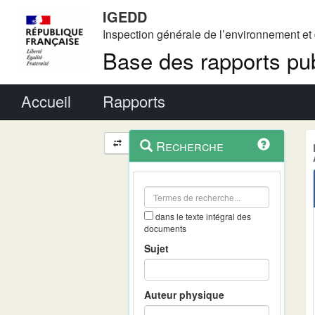
IGEDD
Inspection générale de l’environnement e
Base des rapports pub
Menu principal
Accueil
Rapports
Menu
Navigation
Recherche
contextuel
et
outils
annexes
dans le texte intégral des
documents
Sujet
Auteur physique