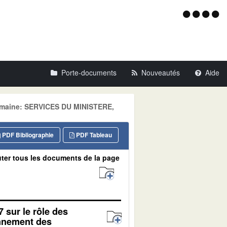
Menu
d'acce
Porte-documents
Nouveautés
Aide
omaine: SERVICES DU MINISTERE,
PDF Bibliographie
PDF Tableau
ter tous les documents de la page
7 sur le rôle des
onnement des