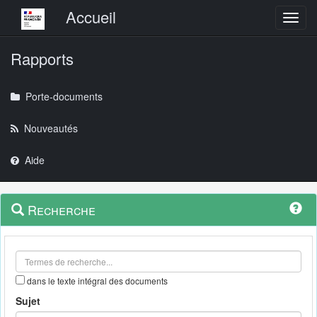
Menu principal
Accueil
Toggl
Rapports
Porte-documents
Nouveautés
Aide
Menu
Navigation
Recherche
contextuel
et
outils
annexes
dans le texte intégral des documents
Sujet