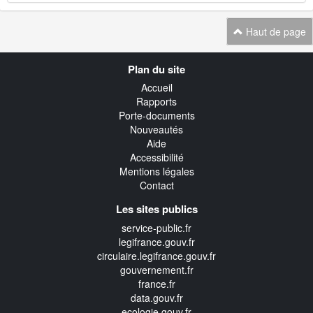
Haut de page
Navigation
Plan du site
transverse
Accueil
Rapports
Porte-documents
Nouveautés
Aide
Accessibilité
Mentions légales
Contact
Les sites publics
service-public.fr
legifrance.gouv.fr
circulaire.legifrance.gouv.fr
gouvernement.fr
france.fr
data.gouv.fr
ecologie.gouv.fr