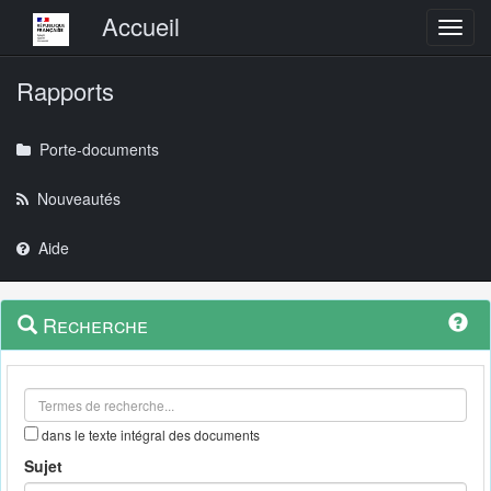
Menu principal
Accueil
Toggl
Rapports
Porte-documents
Nouveautés
Aide
Menu
Navigation
Recherche
contextuel
et
outils
annexes
dans le texte intégral des documents
Sujet