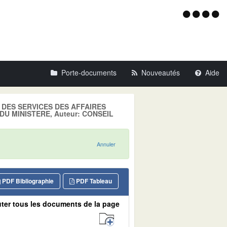
Menu
d'acce
Porte-documents
Nouveautés
Aide
LE DES SERVICES DES AFFAIRES
 DU MINISTERE, Auteur: CONSEIL
Annuler
PDF Bibliographie
PDF Tableau
ter tous les documents de la page