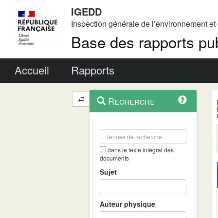
IGEDD
Inspection générale de l’environnement e
Base des rapports pub
Menu principal
Accueil
Rapports
Menu
Navigation
Recherche
contextuel
et
outils
annexes
dans le texte intégral des
documents
Sujet
Auteur physique