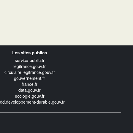
Les sites publics
service-public.fr
legifrance.gouv.fr
circulaire.legifrance.gouv.fr
gouvernement.fr
france.fr
data.gouv.fr
ecologie.gouv.fr
edd.developpement-durable.gouv.fr