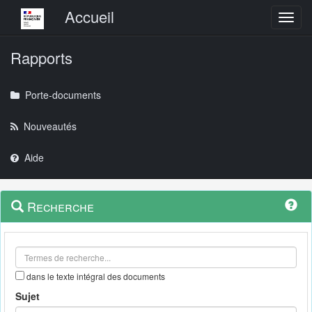
Menu principal
Accueil
Toggl
Rapports
Porte-documents
Nouveautés
Aide
Menu
Navigation
Recherche
contextuel
et
outils
annexes
dans le texte intégral des documents
Sujet