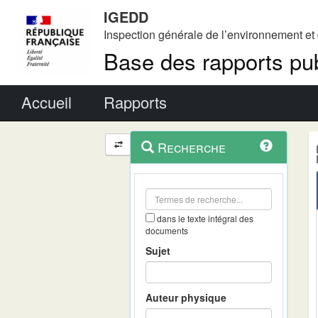
IGEDD
Inspection générale de l’environnement e
Base des rapports pub
Menu principal
Accueil
Rapports
Menu
Navigation
Recherche
contextuel
et
outils
annexes
dans le texte intégral des
documents
Sujet
Auteur physique