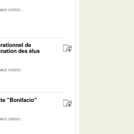
BLE (IGEDD)
érationnel de
ination des élus
BLE (IGEDD)
ite "Bonifacio"
BLE (IGEDD)
1