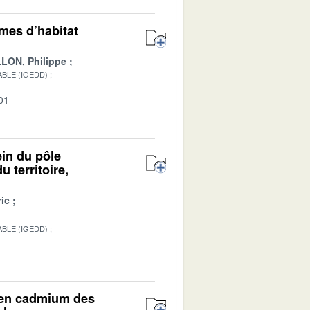
rmes d’habitat
LON, Philippe
BLE (IGEDD)
01
ein du pôle
 territoire,
ic
BLE (IGEDD)
r en cadmium des