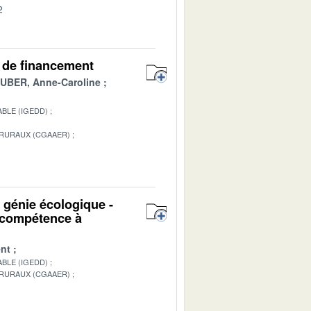
2
es de financement
BER, Anne-Caroline
BLE (IGEDD)
 RURAUX (CGAAER)
1
u génie écologique -
n compétence à
nt
BLE (IGEDD)
 RURAUX (CGAAER)
1